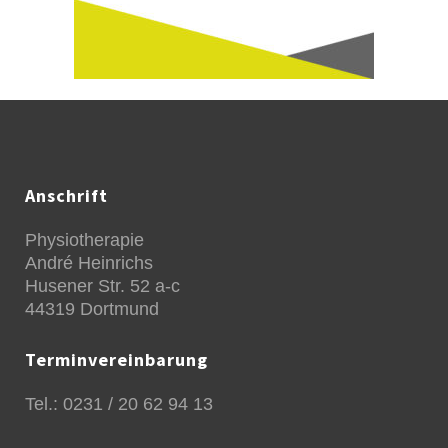
Anschrift
Physiotherapie
André Heinrichs
Husener Str. 52 a-c
44319 Dortmund
Terminvereinbarung
Tel.: 0231 / 20 62 94 13